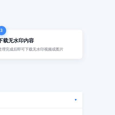
3
下载无水印内容
处理完成后即可下载无水印视频或图片
▼